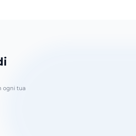
di
n ogni tua